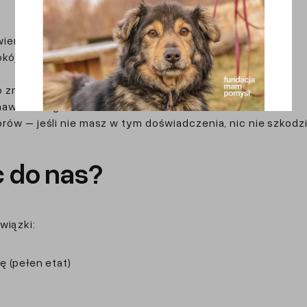
erzętami (psami i kotami)
okój w trudnych sytuacjach
o zmian
 nawet 30 kg
ów – jeśli nie masz w tym doświadczenia, nic nie szkodz
c do nas?
wiązki:
 (pełen etat)