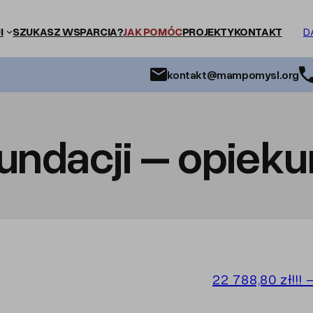
I
SZUKASZ WSPARCIA?
JAK POMÓC
PROJEKTY
KONTAKT
D
kontakt@mampomysl.org
undacji – opieku
22 788,80 zł!!