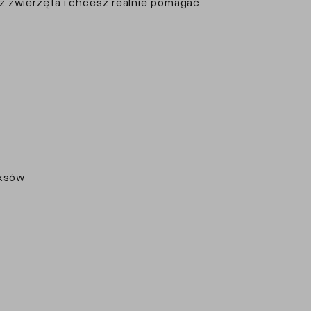
sz zwierzęta i chcesz realnie pomagać
oksów