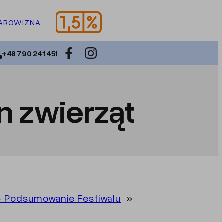
AROWIZNA
+48 790 241 451
n zwierząt
! – Podsumowanie Festiwalu
»