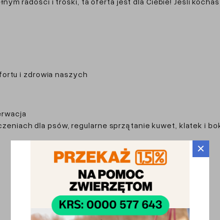
 radości i troski, ta oferta jest dla Ciebie! Jeśli kocha
ortu i zdrowia naszych
erwacja
zeniach dla psów, regularne sprzątanie kuwet, klatek i b
×