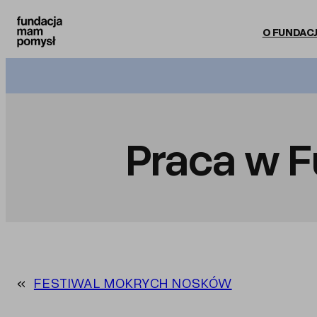
Przejdź
do
O FUNDACJ
treści
Praca w F
«
FESTIWAL MOKRYCH NOSKÓW