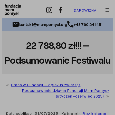
Przejdź
do
DAROWIZNA
treści
kontakt@mampomysl.org
+48 790 241 451
22 788,80 zł!!! –
Podsumowanie Festiwalu
«
Praca w Fundacji – opiekun zwierząt
Podsumowanie działań Fundacji Mam Pomysł
(styczeń–czerwiec 2025)
»
Kategoria:
Bez kategorii
Data publikacji:
01/07/2025