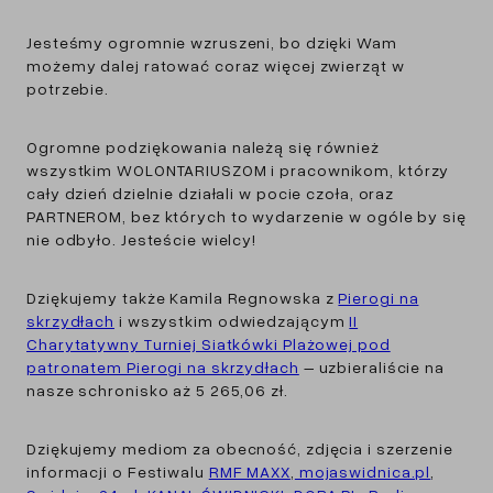
Jesteśmy ogromnie wzruszeni, bo dzięki Wam
możemy dalej ratować coraz więcej zwierząt w
potrzebie.
Ogromne podziękowania należą się również
wszystkim WOLONTARIUSZOM i pracownikom, którzy
cały dzień dzielnie działali w pocie czoła, oraz
PARTNEROM, bez których to wydarzenie w ogóle by się
nie odbyło. Jesteście wielcy!
Dziękujemy także Kamila Regnowska z
Pierogi na
skrzydłach
i wszystkim odwiedzającym
II
Charytatywny Turniej Siatkówki Plażowej pod
patronatem Pierogi na skrzydłach
– uzbieraliście na
nasze schronisko aż 5 265,06 zł.
Dziękujemy mediom za obecność, zdjęcia i szerzenie
informacji o Festiwalu
RMF MAXX
,
mojaswidnica.pl
,