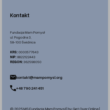
Kontakt
Fundacja Mam Pomysł
ul. Pogodna 3,
58-100 Świdnica
KRS:
0000577643
NIP:
8822122443
REGON:
362598050
kontakt@mampomysl.org
+48 790 241 451
© 2025 MS Fundacja Mam Pomysł | by Get Over Online |