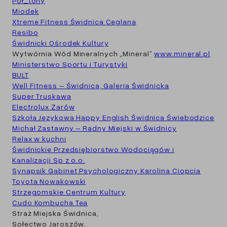
Pół_tony
Miodek
Xtreme Fitness Świdnica Ceglana
Resibo
Świdnicki Ośrodek Kultury
Wytwórnia Wód Mineralnych „Mineral”
www.mineral.pl
Ministerstwo Sportu i Turystyki
BULT
Well Fitness – Świdnica, Galeria Świdnicka
Super Truskawa
Electrolux Żarów
Szkoła Językowa Happy English Świdnica Świebodzice
Michał Zastawny – Radny Miejski w Świdnicy
Relax w kuchni
Świdnickie Przedsiębiorstwo Wodociągów i
Kanalizacji Sp z o.o.
Synapsik Gabinet Psychologiczny Karolina Ciopcia
Toyota Nowakowski
Strzegomskie Centrum Kultury
Cudo Kombucha Tea
Straż Miejska Świdnica,
Sołectwo Jaroszów,