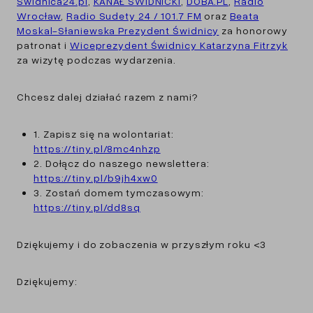
Swidnica24.pl
,
KANAŁ ŚWIDNICKI
,
DOBA.PL
,
Radio
Wrocław
,
Radio Sudety 24 / 101.7 FM
oraz
Beata
Moskal-Słaniewska Prezydent Świdnicy
za honorowy
patronat i
Wiceprezydent Świdnicy Katarzyna Fitrzyk
za wizytę podczas wydarzenia.
Chcesz dalej działać razem z nami?
1. Zapisz się na wolontariat:
https://tiny.pl/8mc4nhzp
2. Dołącz do naszego newslettera:
https://tiny.pl/b9jh4xw0
3. Zostań domem tymczasowym:
https://tiny.pl/dd8sq
Dziękujemy i do zobaczenia w przyszłym roku <3
Dziękujemy: