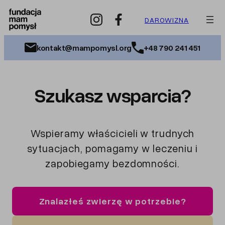
Przejdź
do
DAROWIZNA
treści
kontakt@mampomysl.org
+48 790 241 451
Szukasz wsparcia?
Wspieramy właścicieli w trudnych
sytuacjach, pomagamy w leczeniu i
zapobiegamy bezdomności.
Znalazłeś zwierzę w potrzebie?