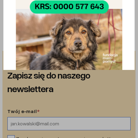
Uwaga: Fundacja nie przyjmuje bezpośrednich
zgłoszeń od osób prywatnych. Działamy na zlecenie
służb i samorządów.
Zapisz się do naszego
newslettera
Twój e‑mail
*