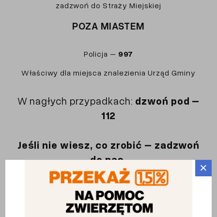
zadzwoń do Straży Miejskiej
POZA MIASTEM
Policja –
997
Właściwy dla miejsca znalezienia Urząd Gminy
W nagłych przypadkach:
dzwoń pod –
112
Jeśli nie wiesz, co zrobić – zadzwoń
do nas.
×
Podpowiemy, gdzie zgłosić sprawę.
790 241 451