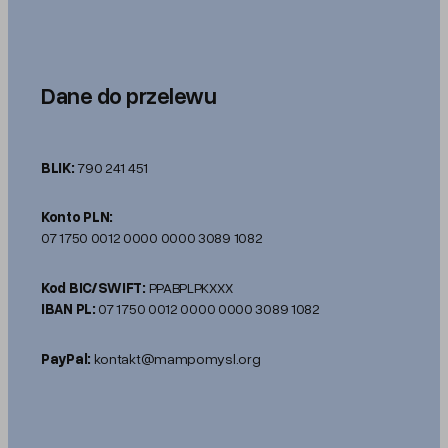
Dane do przelewu
BLIK:
790 241 451
Konto PLN:
07 1750 0012 0000 0000 3089 1082
Kod BIC/SWIFT:
PPABPLPKXXX
IBAN PL:
07 1750 0012 0000 0000 3089 1082
PayPal:
kontakt@mampomysl.org