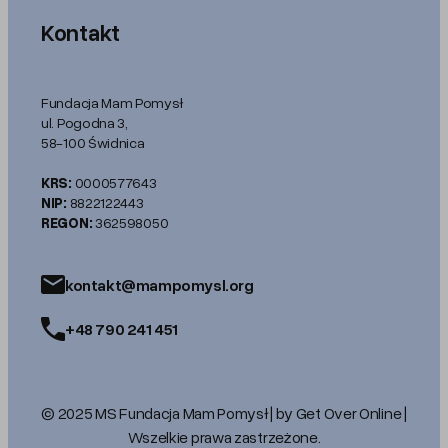
Kontakt
Fundacja Mam Pomysł
ul. Pogodna 3,
58-100 Świdnica
KRS:
0000577643
NIP:
8822122443
REGON:
362598050
kontakt@mampomysl.org
+48 790 241 451
© 2025 MS Fundacja Mam Pomysł | by Get Over Online |
Wszelkie prawa zastrzeżone.