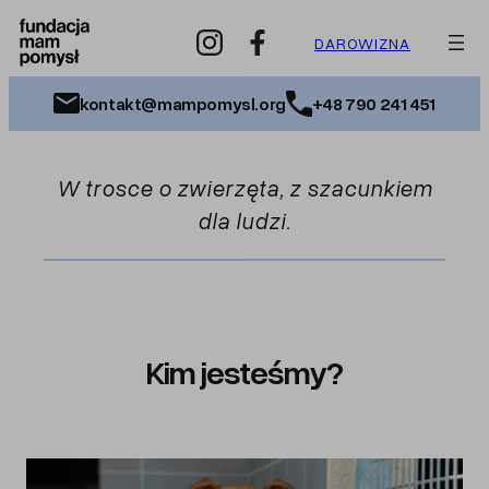
Przejdź
do
DAROWIZNA
treści
kontakt@mampomysl.org
+48 790 241 451
W trosce o zwierzęta, z szacunkiem
dla ludzi.
Kim jesteśmy?