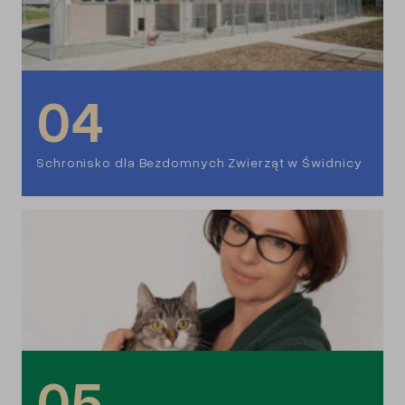
04
Schronisko dla Bezdomnych Zwierząt w Świdnicy
05