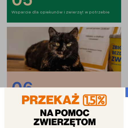
Wsparcie dla opiekunów i zwierząt w potrzebie
06
Adopcje i odpowiedzialna opieka