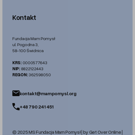
Kontakt
Fundacja Mam Pomysł
ul. Pogodna 3,
58-100 Świdnica
KRS:
0000577643
NIP:
8822122443
REGON:
362598050
kontakt@mampomysl.org
+48 790 241 451
© 2025 MS Fundacja Mam Pomysł | by Get Over Online |