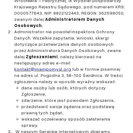
Wrocławia – Fabrycznej, IX Wydział Gospodarczy
Krajowego Rejestru Sądowego, pod numerem KRS:
0000577643, NIP: 8822122443, REGON: 362598050,
zwanym dalej
Administratorem Danych
Osobowych.
Administrator nie powołał Inspektora Ochrony
Danych. Wszelkie zapytania, wnioski, skargi
dotyczące przetwarzania danych osobowych
przez Administratora Danych Osobowych, zwane
dalej
Zgłoszeniami
, należy kierować na
następujący adres e-mail:
kontakt@mampomysl.org
lub w formie pisemnej
na adres ul. Pogodna 3, 58-100 Świdnica. W treści
zgłoszenia należy w sposób wyraźny wskazać:
dane osoby lub osób, których dotyczy
Zgłoszenie,
zdarzenie, które jest powodem Zgłoszenia,
przedstawić swoje żądania oraz podstawę
prawną tych żądań,
wskazać oczekiwany sposób załatwienia
sprawy.
W naszym Serwisie internetowym zbieramy