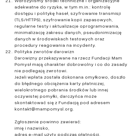
Wdrożyliśmy środki techniczne i organizacyjne
adekwatne do ryzyka, w tym m.in.: kontrolę
dostępu i politykę haseł, szyfrowanie transmisji
(TLS/HTTPS), szyfrowanie kopii zapasowych,
regularne testy i aktualizacje oprogramowania,
minimalizację zakresu danych, pseudonimizację
danych w środowiskach testowych oraz
procedury reagowania na incydenty.
Polityka zwrotów darowizn
Darowizny przekazywane na rzecz Fundacji Mam
Pomysł mają charakter dobrowolny i co do zasady
nie podlegają zwrotowi.
Jeżeli wpłata została dokonana omyłkowo, doszło
do błędnego obciążenia karty płatniczej,
wielokrotnego pobrania środków lub innej
oczywistej pomyłki, darczyńca może
skontaktować się z Fundacją pod adresem
kontakt@mampomysl.org
.
Zgłoszenie powinno zawierać:
imię i nazwisko,
adres e-mail użyty podczas płatności,