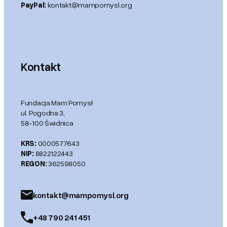
PayPal:
kontakt@mampomysl.org
Kontakt
Fundacja Mam Pomysł
ul. Pogodna 3,
58-100 Świdnica
KRS:
0000577643
NIP:
8822122443
REGON:
362598050
kontakt@mampomysl.org
+48 790 241 451