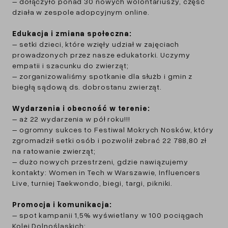
– dołączyło ponad 30 nowych wolontariuszy, część
działa w zespole adopcyjnym online.
Edukacja i zmiana społeczna:
– setki dzieci, które wzięły udział w zajęciach
prowadzonych przez nasze edukatorki. Uczymy
empatii i szacunku do zwierząt;
– zorganizowaliśmy spotkanie dla służb i gmin z
biegłą sądową ds. dobrostanu zwierząt.
Wydarzenia i obecność w terenie:
– aż 22 wydarzenia w pół roku!!!
– ogromny sukces to Festiwal Mokrych Nosków, który
zgromadził setki osób i pozwolił zebrać 22 788,80 zł
na ratowanie zwierząt;
– dużo nowych przestrzeni, gdzie nawiązujemy
kontakty: Women in Tech w Warszawie, Influencers
Live, turniej Taekwondo, biegi, targi, pikniki.
Promocja i komunikacja:
– spot kampanii 1,5% wyświetlany w 100 pociągach
Kolei Dolnośląskich;