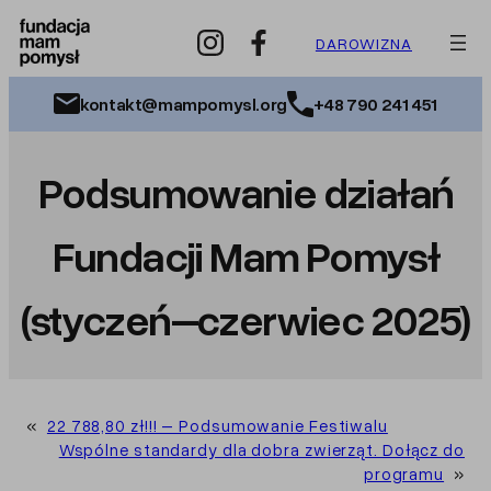
Przejdź
do
DAROWIZNA
treści
kontakt@mampomysl.org
+48 790 241 451
Podsumowanie działań
Fundacji Mam Pomysł
(styczeń–czerwiec 2025)
«
22 788,80 zł!!! – Podsumowanie Festiwalu
Wspólne standardy dla dobra zwierząt. Dołącz do
programu
»