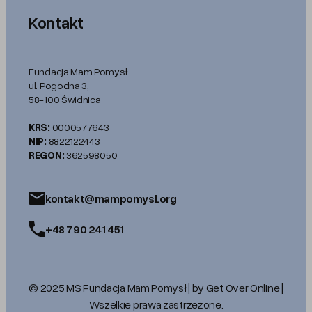
Kontakt
Fundacja Mam Pomysł
ul. Pogodna 3,
58-100 Świdnica
KRS:
0000577643
NIP:
8822122443
REGON:
362598050
kontakt@mampomysl.org
+48 790 241 451
© 2025 MS Fundacja Mam Pomysł | by Get Over Online |
Wszelkie prawa zastrzeżone.