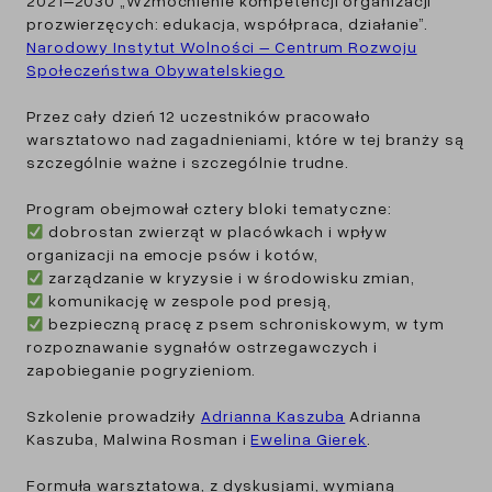
2021–2030 „Wzmocnienie kompetencji organizacji
prozwierzęcych: edukacja, współpraca, działanie”.
Narodowy Instytut Wolności – Centrum Rozwoju
Społeczeństwa Obywatelskiego
Przez cały dzień 12 uczestników pracowało
warsztatowo nad zagadnieniami, które w tej branży są
szczególnie ważne i szczególnie trudne.
Program obejmował cztery bloki tematyczne:
dobrostan zwierząt w placówkach i wpływ
organizacji na emocje psów i kotów,
zarządzanie w kryzysie i w środowisku zmian,
komunikację w zespole pod presją,
bezpieczną pracę z psem schroniskowym, w tym
rozpoznawanie sygnałów ostrzegawczych i
zapobieganie pogryzieniom.
Szkolenie prowadziły
Adrianna Kaszuba
Adrianna
Kaszuba, Malwina Rosman i
Ewelina Gierek
.
Formuła warsztatowa, z dyskusjami, wymianą