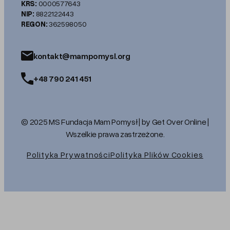
KRS:
0000577643
NIP:
8822122443
REGON:
362598050
kontakt@mampomysl.org
+48 790 241 451
© 2025 MS Fundacja Mam Pomysł | by Get Over Online |
Wszelkie prawa zastrzeżone.
Polityka Prywatności
Polityka Plików Cookies