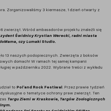
ra. Zorganizowaliśmy 3 kiermasze, 1 dzień otwarty z
 86 zwierząt. Wśród ambasadorów projektu znaleźli się
zydent Świdnicy Krystian Werecki, radni miasta
doMama, czy Lumaki Studio.
ęło 13 naszych podopiecznych. Zwierzęta z boksów
 nowych domach! W ramach tej samej kampanii
ługiej w październiku 2022. Wybrane treści z wykładu
udział to
Pol’and Rock Festiwal
. Przez prawie tydzień
e dyskusyjne o tematyce ochrony praw zwierząt. Ten
czas
Targu Ziemi w Kraskowie, Targów Zoologicznych
alnym.
00 podczas Dni Sportu na świdnickim OSIRze
.