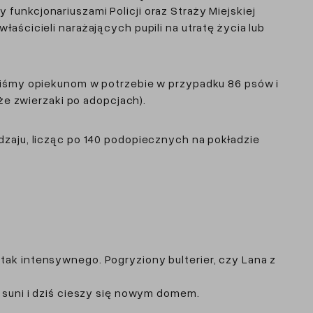
unkcjonariuszami Policji oraz Straży Miejskiej
aścicieli narażających pupili na utratę życia lub
aliśmy opiekunom w potrzebie w przypadku 86 psów i
że zwierzaki po adopcjach).
dzaju, licząc po 140 podopiecznych na pokładzie
ak intensywnego. Pogryziony bulterier, czy Lana z
 suni i dziś cieszy się nowym domem.