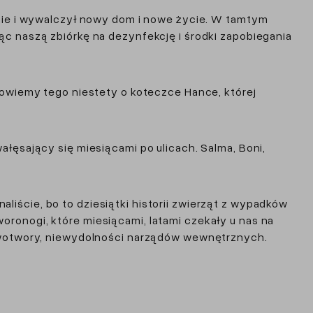
lnie i wywalczył nowy dom i nowe życie. W tamtym
ąc naszą zbiórkę na dezynfekcję i środki zapobiegania
powiemy tego niestety o koteczce Hance, której
łęsający się miesiącami po ulicach. Salma, Boni,
iście, bo to dziesiątki historii zwierząt z wypadków
ronogi, które miesiącami, latami czekały u nas na
nowotwory, niewydolności narządów wewnętrznych.