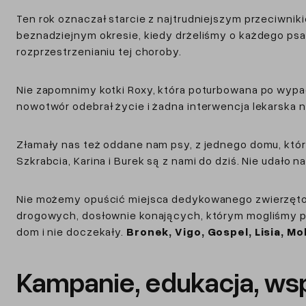
Ten rok oznaczał starcie z najtrudniejszym przeciwni
beznadziejnym okresie, kiedy drżeliśmy o każdego psa
rozprzestrzenianiu tej choroby.
Nie zapomnimy kotki Roxy, która poturbowana po wypadk
nowotwór odebrał życie i żadna interwencja lekarska 
Złamały nas też oddane nam psy, z jednego domu, które
Szkrabcia, Karina i Burek są z nami do dziś. Nie udało
Nie możemy opuścić miejsca dedykowanego zwierzętom, 
drogowych, dosłownie konających, którym mogliśmy pom
dom i nie doczekały.
Bronek, Vigo, Gospel, Lisia, Mo
Kampanie, edukacja, ws