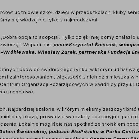
ców: uczniowie szkół, dzieci w przedszkolach, kluby senio
liśmy się wiedzą nie tylko z najmłodszymi.
 „Dobra opcja to adopcja”. Tylko dzięki niej domy znalazło
zwierząt. Wsparli nas:
poseł Krzysztof Śmiszek, wicepre
-Wróblewska, Wiesław Żurek, partnerska Fundacja En
mnych psów do świdnickiego rynku, w którym udział wzi
mem i zainteresowaniem, większość z nich dziś mieszka w
Centrum Organizacji Pozarządowych w Świdnicy przy ul. D
ołecznościowe.
h. Najbardziej szalone, w którym mieliśmy zaszczyt brać 
) mieliśmy okazję prowadzić warsztaty edukacyjne, panel
czenie. Lokalnie mogliście nas spotkać ze stoiskiem pod
Galerii Świdnickiej, podczas EkoPikniku w Parku Centr
sięwzięcie zorganizowane wspólnie z
Centrum Formy 581