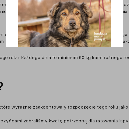
wiec – wrzesień wspólnie z przedstawicielami gmin, czy f
tniczyliśmy w postępowaniach zmierzających do ukarania wł
niem, przyjmowaliśmy na sterylizacje i kastracje, pomag
m, skierowaliśmy na sterylizacje 232 psy i koty (w tym tak
łego roku. Każdego dnia to minimum 60 kg karm różnego ro
?
tóre wyraźnie zaakcentowały rozpoczęcie tego roku jako t
arczyńcami zebraliśmy kwotę potrzebną dla ratowania łapy