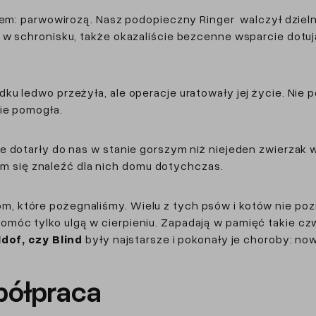
kiem: parwowirozą. Nasz podopieczny Ringer walczył dzie
 w schronisku, także okazaliście bezcenne wsparcie dotuj
u ledwo przeżyła, ale operacje uratowały jej życie. Nie 
nie pomogła.
 dotarły do nas w stanie gorszym niż niejeden zwierzak wa
 nam się znaleźć dla nich domu dotychczas.
które pożegnaliśmy. Wielu z tych psów i kotów nie poznal
óc tylko ulgą w cierpieniu. Zapadają w pamięć takie czwo
ldof, czy Blind
były najstarsze i pokonały je choroby: 
półpraca