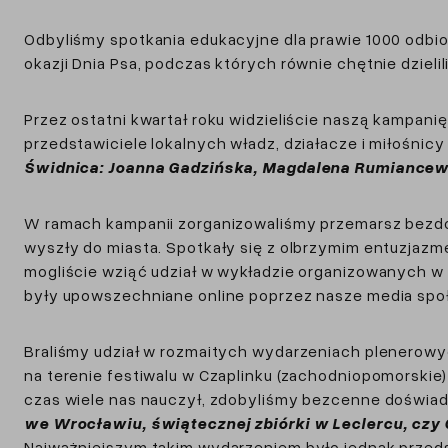
Odbyliśmy spotkania edukacyjne dla prawie 1000 odbior
okazji Dnia Psa, podczas których równie chętnie dzieli
Przez ostatni kwartał roku widzieliście naszą kampanię
przedstawiciele lokalnych władz, działacze i miłośnicy 
Świdnica: Joanna Gadzińska, Magdalena Rumiancew
W ramach kampanii zorganizowaliśmy przemarsz bezdo
wyszły do miasta. Spotkały się z olbrzymim entuzjaz
mogliście wziąć udział w wykładzie organizowanych w 
były upowszechniane online poprzez nasze media sp
Braliśmy udział w rozmaitych wydarzeniach plenerowyc
na terenie festiwalu w Czaplinku (zachodniopomorskie
czas wiele nas nauczył, zdobyliśmy bezcenne doświad
we Wrocławiu, świątecznej zbiórki w Leclercu, czy 
Najważniejszym takim wydarzeniem było jednak przed