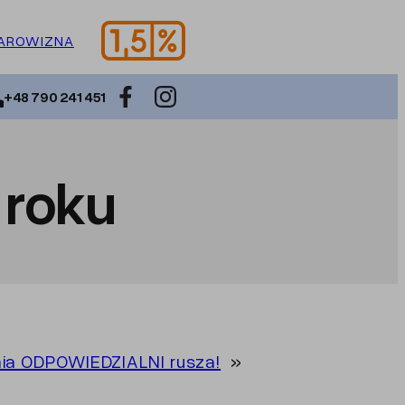
AROWIZNA
+48 790 241 451
roku
ia ODPOWIEDZIALNI rusza!
»