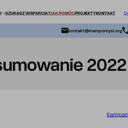
I
SZUKASZ WSPARCIA?
JAK POMÓC
PROJEKTY
KONTAKT
D
kontakt@mampomysl.org
sumowanie 2022 
Kampan