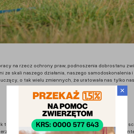
acy na rzecz ochrony praw, podnoszenia dobrostanu zwi
i ze skali naszego działania, naszego samodoskonalenia 
, uczący, o tak wielu zmiennych, że uratowała nas tylko n
×
ok to kolejne ponad 700 zwierząt przyjętych pod opiekę s
ierzęta, właściciele odebrali 234 zguby. Podjęliśmy 120 i