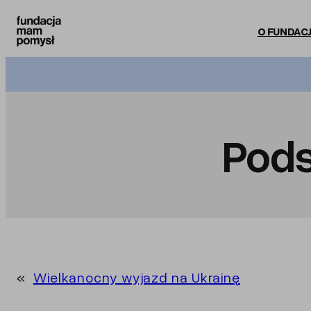
Przejdź
do
O FUNDACJ
treści
Pod
«
Wielkanocny wyjazd na Ukrainę