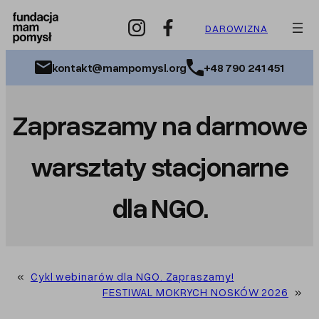
Przejdź
do
DAROWIZNA
treści
kontakt@mampomysl.org
+48 790 241 451
Zapraszamy na darmowe
warsztaty stacjonarne
dla NGO.
«
Cykl webinarów dla NGO. Zapraszamy!
FESTIWAL MOKRYCH NOSKÓW 2026
»