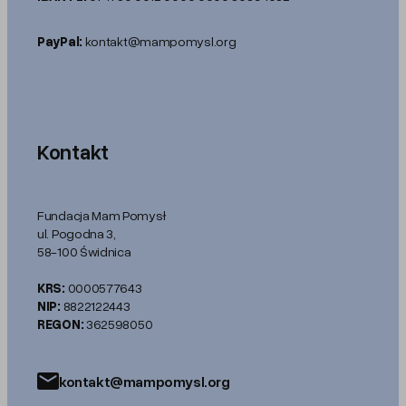
PayPal:
kontakt@mampomysl.org
Kontakt
Fundacja Mam Pomysł
ul. Pogodna 3,
58-100 Świdnica
KRS:
0000577643
NIP:
8822122443
REGON:
362598050
kontakt@mampomysl.org