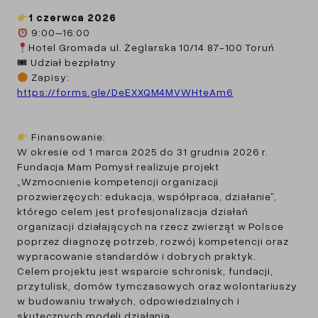
1 czerwca 2026
9:00–16:00
Hotel Gromada ul. Żeglarska 10/14 87-100 Toruń
🎟 Udział bezpłatny
Zapisy:
https://forms.gle/DeEXXQM4MVWHteAm6
Finansowanie:
W okresie od 1 marca 2025 do 31 grudnia 2026 r.
Fundacja Mam Pomysł realizuje projekt
„Wzmocnienie kompetencji organizacji
prozwierzęcych: edukacja, współpraca, działanie”,
którego celem jest profesjonalizacja działań
organizacji działających na rzecz zwierząt w Polsce
poprzez diagnozę potrzeb, rozwój kompetencji oraz
wypracowanie standardów i dobrych praktyk.
Celem projektu jest wsparcie schronisk, fundacji,
przytulisk, domów tymczasowych oraz wolontariuszy
w budowaniu trwałych, odpowiedzialnych i
skutecznych modeli działania.