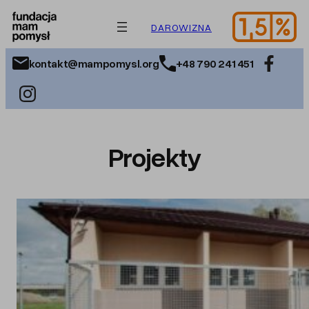
Przejdź
do
DAROWIZNA
treści
kontakt@mampomysl.org
+48 790 241 451
Projekty