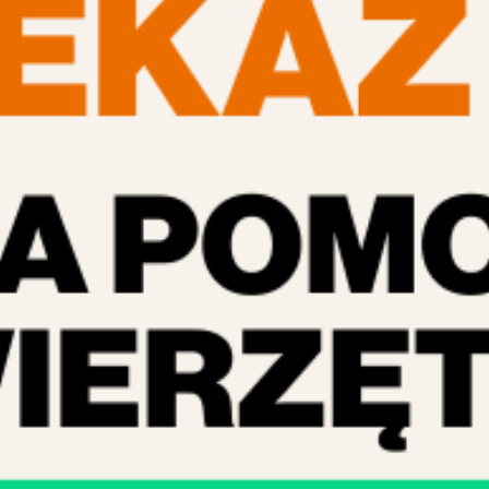
Działając od 2017 roku w zakresie opieki nad zwierzę
Czytaj dalej »
Organizacja zajęć i akcji edukacyjnych dla wszyst
Jedną z naszych głównych misji jest edukacja społecz
Czytaj dalej »