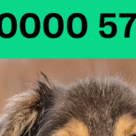
Wsparcie zwierząt i ich opiekunów w potrzebie
Fundacja Mam Pomysł udziela wsparcia ludziom i zwierz
Czytaj dalej »
1
2
« Cofnij