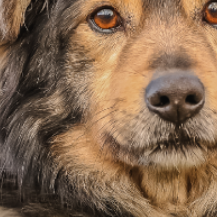
Zapisz się do naszego
newslettera
Twój e‑mail
*
Zgadzam się na otrzymywanie newslettera na
podany adres e‑mail. Zgodę mogę wycofać w
każdym momencie.
Polityka Prywatności.