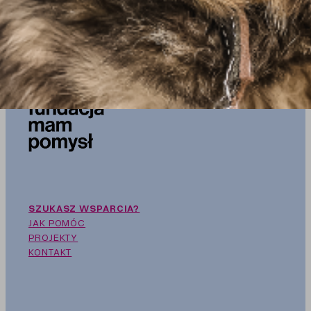
ZAPISUJĘ SIĘ
SZUKASZ WSPARCIA?
JAK POMÓC
PROJEKTY
KONTAKT