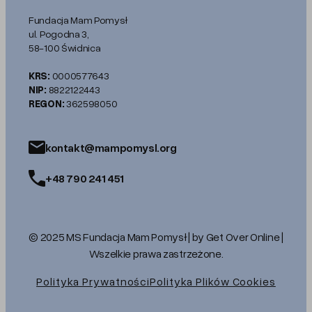
Fundacja Mam Pomysł
ul. Pogodna 3,
58-100 Świdnica
KRS:
0000577643
NIP:
8822122443
REGON:
362598050
kontakt@mampomysl.org
+48 790 241 451
© 2025 MS Fundacja Mam Pomysł | by Get Over Online |
Wszelkie prawa zastrzeżone.
Polityka Prywatności
Polityka Plików Cookies